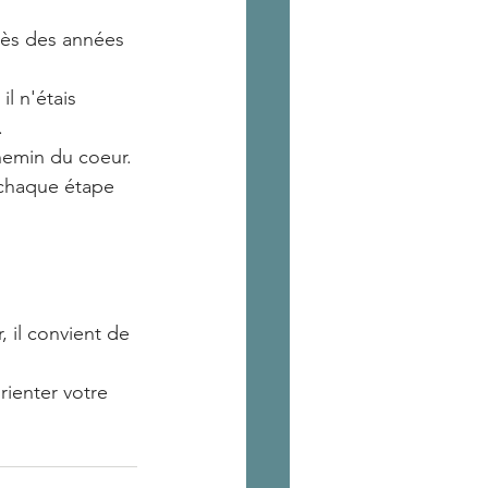
rès des années 
 
l n'étais 
 
chemin du coeur. 
 chaque étape 
 il convient de 
ienter votre 