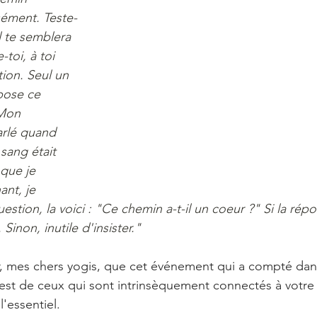
sément. Teste-
l te semblera 
toi, à toi 
ion. Seul un 
pose ce 
Mon 
arlé quand 
 sang était 
que je 
nt, je 
tion, la voici : "Ce chemin a-t-il un coeur ?" Si la répo
Sinon, inutile d'insister."
er, mes chers yogis, que cet événement qui a compté dans
est de ceux qui sont intrinsèquement connectés à votre
'essentiel. 