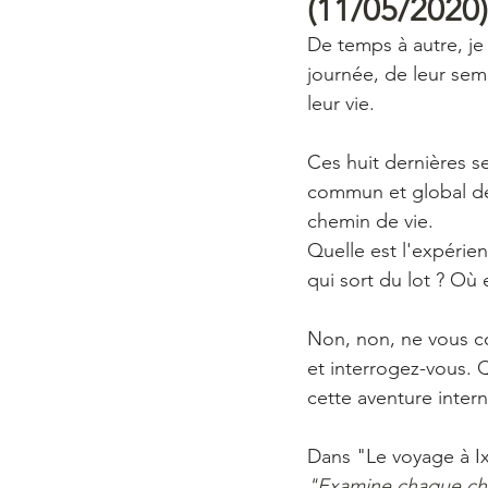
(11/05/2020)
De temps à autre, je 
journée, de leur sem
leur vie.
Ces huit dernières s
commun et global de 
chemin de vie. 
Quelle est l'expéri
qui sort du lot ? Où es
Non, non, ne vous co
et interrogez-vous. 
cette aventure intern
Dans "Le voyage à I
"Examine chaque ch