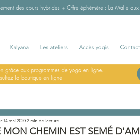
ent des cours hybrides + Offre éphémère : La Malle aux Tr
Kalyana
Les ateliers
Accès yogis
Contact
son grâce aux programmes de yoga en ligne.
ultez la boutique en ligne !
r
14 mai 2020
2 min de lecture
E MON CHEMIN EST SEMÉ D'AM