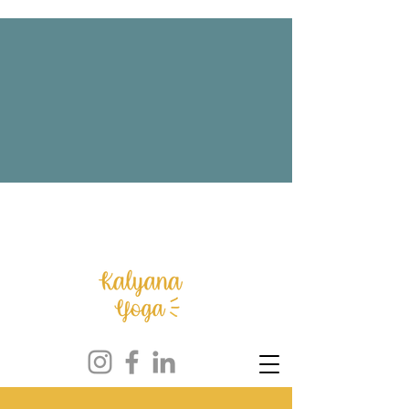
NOUVEAUTE : Lancement des cours
hybrides + Offre éphémère : La Malle
aux Trésors est ouverte !