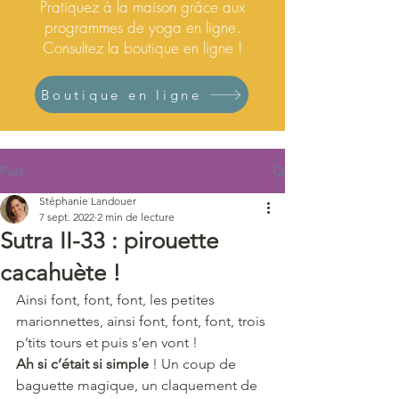
Pratiquez à la maison grâce aux
programmes de yoga en ligne.
Consultez la boutique en ligne !
Boutique en ligne
Post
Stéphanie Landouer
7 sept. 2022
2 min de lecture
Sutra II-33 : pirouette
cacahuète !
Ainsi font, font, font, les petites 
marionnettes, ainsi font, font, font, trois 
p’tits tours et puis s’en vont !
Ah si c’était si simple
 ! Un coup de 
baguette magique, un claquement de 