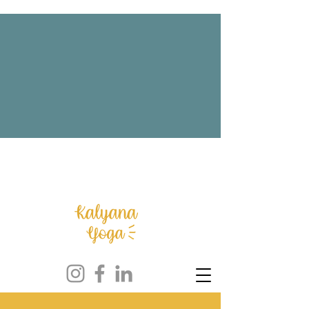
NOUVEAUTE : Lancement des cours
hybrides + Offre éphémère : La Malle
aux Trésors est ouverte !