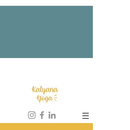
NOUVEAUTE : Lancement des cours
hybrides + Offre éphémère : La Malle
aux Trésors est ouverte !