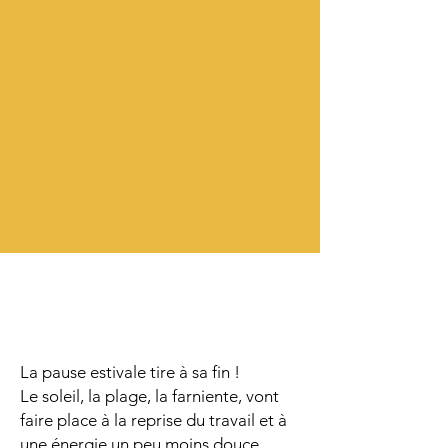
Atelier cocooning
Vendredi
29 août 2025 de
18h30 à 21h
La pause estivale tire à sa fin !
Le soleil, la plage, la farniente, vont
faire place à la reprise du travail et à
une énergie un peu moins douce.